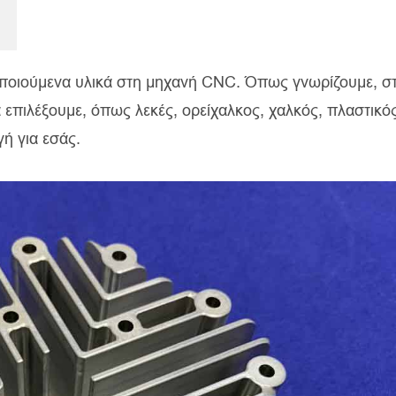
ιμοποιούμενα υλικά στη μηχανή CNC. Όπως γνωρίζουμε, σ
 επιλέξουμε, όπως λεκές, ορείχαλκος, χαλκός, πλαστικός
γή για εσάς.