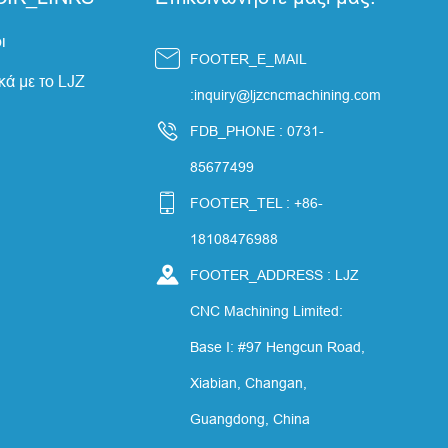
ι

FOOTER_E_MAIL
κά με το LJZ
:inquiry@ljzcncmachining.com

FDB_PHONE : 0731-
85677499

FOOTER_TEL : +86-
18108476988

FOOTER_ADDRESS : LJZ
CNC Machining Limited:
Base I: #97 Hengcun Road,
Xiabian, Changan,
Guangdong, China