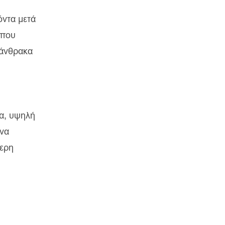
όντα μετά
 που
 άνθρακα
τα, υψηλή
 να
τερη