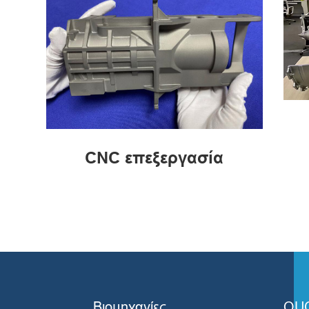
CNC επεξεργασία
Βιομηχανίες
QUC