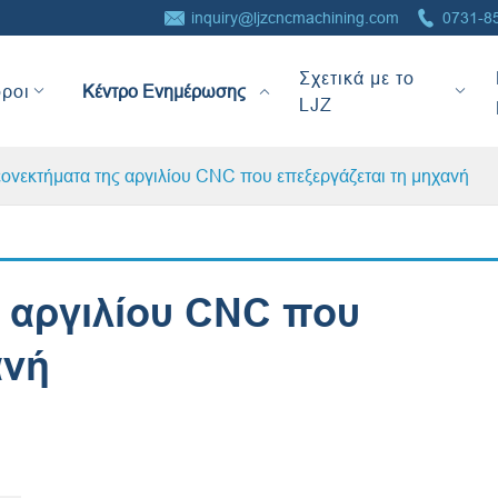


inquiry@ljzcncmachining.com
0731-8
Κέντρο
Σχετικά με το
Ενημέρωσης
ροι
LJZ
εονεκτήματα της αργιλίου CNC που επεξεργάζεται τη μηχανή
ς αργιλίου CNC που
ανή