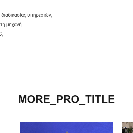
 διαδικασίας υπηρεσιών;
στη μηχανή
C;
MORE_PRO_TITLE