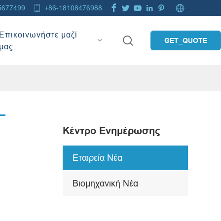







5677499
+86-18108476988
Επικοινωνήστε μαζί

GET_QUOTE
μας.
Κέντρο Ενημέρωσης
Εταιρεία Νέα
Βιομηχανική Νέα