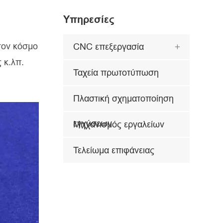
Υπηρεσίες
τον κόσμο
CNC επεξεργασία

 κ.λπ.
Ταχεία πρωτοτύπωση
Πλαστική σχηματοποίηση
εγχύσεων
Μηχανισμός εργαλείων
Τελείωμα επιφάνειας