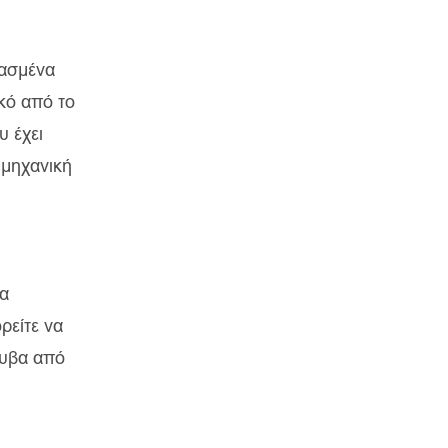
υασμένα
κό από το
υ έχει
 μηχανική
ια
ρείτε να
λυβα από