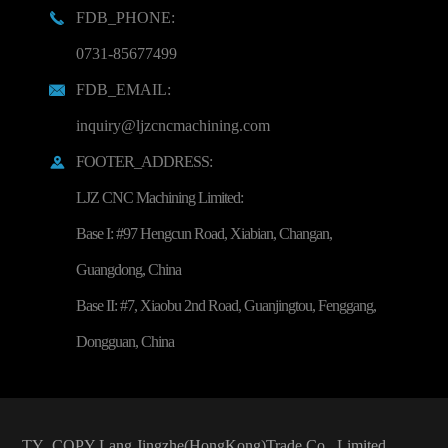
FDB_PHONE:

0731-85677499
FDB_EMAIL:

inquiry@ljzcncmachining.com
FOOTER_ADDRESS:

LJZ CNC Machining Limited:
Base I: #97 Hengcun Road, Xiabian, Changan,
Guangdong, China
Base II: #7, Xiaobu 2nd Road, Guanjingtou, Fenggang,
Dongguan, China
TY_COPY
Lang Jingzhe(HongKong)Trade Co., Limited