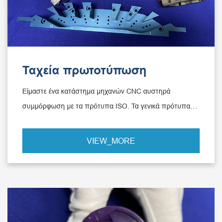
Ταχεία πρωτοτύπωση
Είμαστε ένα κατάστημα μηχανών CNC αυστηρά
συμμόρφωση με τα πρότυπα ISO. Τα γενικά πρότυπα
ανοχής μας είναι μέταλλο 2768-1-πελέ και πλαστικά DIN-
2768-1-μεσαίο και μπορούμε να επιτύχουμε την ανοχή
VIEW_MORE
σε 0.0001m Μμ.