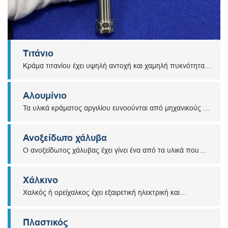
Τιτάνιο
Κράμα τιτανίου έχει υψηλή αντοχή και χαμηλή πυκνότητα,
καλές μηχανικές ιδιότητες, καλή σκληρότητα, και αντοχή
στη διάβρωση. Έτσι, τα μέρη του τιτανίου
Αλουμίνιο
χρησιμοποιούνται ευρέως σε ιατρικές, αεροπορικές,
Τα υλικά κράματος αργιλίου ευνοούνται από μηχανικούς σε
αεροδιαστημικές, χημικές, μεταλλουργικές και άλλες
διάφορες βιομηχανίες, και είναι ένα συνήθως
βιομηχανίες.
χρησιμοποιούμενο υλικό στην επεξεργασία CNC λόγω της
Ανοξείδωτο χάλυβα
υψηλής μηχανοκίνητότητας.
Ο ανοξείδωτος χάλυβας έχει γίνει ένα από τα υλικά που
συχνά επιλέγονται από μηχανικούς λόγω της αντοχής στη
διάβρωση και της αντοχής στη φθορά.
Χάλκινο
Χαλκός ή ορείχαλκος έχει εξαιρετική ηλεκτρική και
αγωγιμότητα, πλαστικότητα, αντοχή στη διάβρωση, και
άλλες μοναδικές ιδιότητες, που κάνουν ορείχαλκο ή χαλκο
Πλαστικός