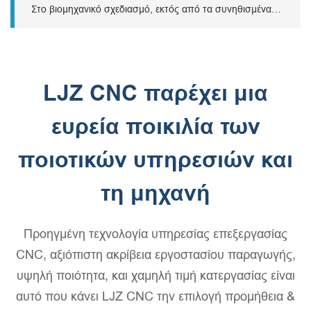
εξαρτήματα που χρησιμοποιούνται ευρέως στην ισχύ, στην
Στο βιομηχανικό σχεδιασμό, εκτός από τα συνηθισμένα
ηλεκτρονική, στην ενέργεια, στα μηχανήματα, και άλλα
μέταλλα, οι μηχανικοί ευνοούν επίσης πλαστικά μηχανικής
πεδία.
βαθμολογίας. Αυτά τα πλαστικά μηχανήματα έχουν
αγαπημένα χαρακτηριστικά όπως οπτική διαφάνεια, αντοχή
στη φθορά και αντίσταση στη διάβρωση.
LJZ CNC παρέχει μια
ευρεία ποικιλία των
ποιοτικών υπηρεσιών και
τη μηχανή
Προηγμένη τεχνολογία υπηρεσίας επεξεργασίας
CNC, αξιόπιστη ακρίβεια εργοστασίου παραγωγής,
υψηλή ποιότητα, και χαμηλή τιμή κατεργασίας είναι
αυτό που κάνει LJZ CNC την επιλογή προμήθεια &