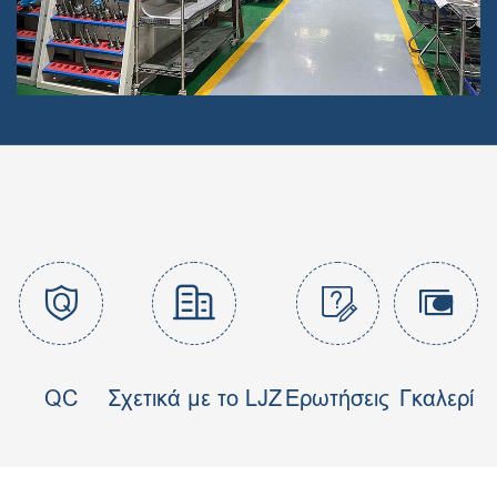




QC
Σχετικά με το LJZ
Ερωτήσεις
Γκαλερί