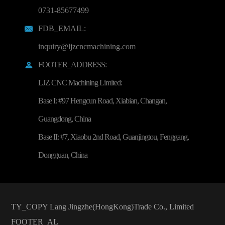
0731-85677499
FDB_EMAIL:

inquiry@ljzcncmachining.com
FOOTER_ADDRESS:

LJZ CNC Machining Limited:
Base I: #97 Hengcun Road, Xiabian, Changan,
Guangdong, China
Base II: #7, Xiaobu 2nd Road, Guanjingtou, Fenggang,
Dongguan, China
TY_COPY
Lang Jingzhe(HongKong)Trade Co., Limited
FOOTER_AL