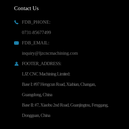
Contact Us
FDB_PHONE:

0731-85677499
FDB_EMAIL:

inquiry@ljzcncmachining.com
FOOTER_ADDRESS:

LJZ CNC Machining Limited:
Base I: #97 Hengcun Road, Xiabian, Changan,
Guangdong, China
Base II: #7, Xiaobu 2nd Road, Guanjingtou, Fenggang,
Dongguan, China