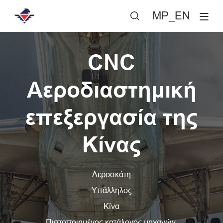
MP_EN

CNC
Αεροδιαστημική
επεξεργασία της
Κίνας
Αεροσκάτη
Υπάλληλος
Κίνα
Πιστοποιημένος κατάλογος μηχανών.