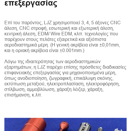
επεξεργασίας
Επί του παρόντος, LJZ χρησιμοποιεί 3, 4, 5 άξονες CNC
άλεση, CNC στροφή, εσωτερική και εξωτερική άλεση,
κεντρική άλεση, EDM/ Wire EDM, κλπ. τεχνολογίες που
παρέχουν στους πελάτες εξαιρετικά και αξιόπιστα
αεροδιαστημικά μέρη. (Η γενική ακρίβεια είναι ±0,01mm,
και η οριακή ακρίβεια είναι ±0.001mm.)
Λόγω της ιδιαιτερότητας των αεροδιαστημικών
εξαρτημάτων, η LJZ παρέχει επίσης πρόσθετες διαδικασίες
επιφανειακής επεξεργασίας για μηχανοποιημένα μέρη,
όπως ανοδιοποίηση, ζωγραφική, επικάλυψη σκόνης,
εκτύπωση μεταξιού, ηλεκτροπλασίαση, ηλεκτροφόρηση,
στίλβωση, αμμοβλύωση, χάραξη λέιζερ, χάραξη,
επισήμανση, κ.λπ.