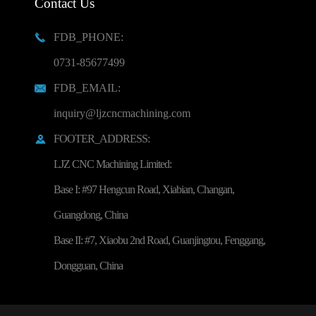
Contact Us
FDB_PHONE:

0731-85677499
FDB_EMAIL:

inquiry@ljzcncmachining.com
FOOTER_ADDRESS:

LJZ CNC Machining Limited:
Base I: #97 Hengcun Road, Xiabian, Changan,
Guangdong, China
Base II: #7, Xiaobu 2nd Road, Guanjingtou, Fenggang,
Dongguan, China