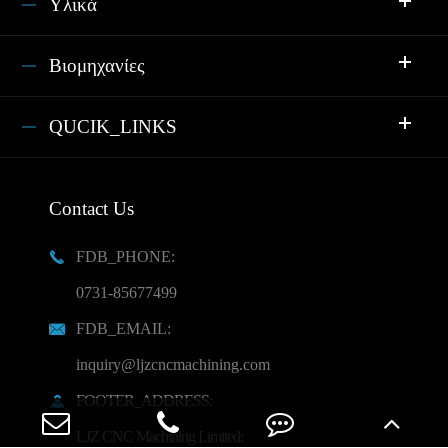
Υλικά
Βιομηχανίες
QUCIK_LINKS
Contact Us
FDB_PHONE:

0731-85677499
FDB_EMAIL:

inquiry@ljzcncmachining.com
FOOTER_ADDRESS:

LJZ CNC Machining Limited: