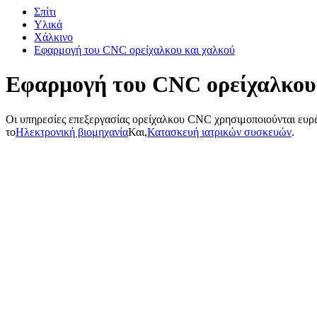
Σπίτι
Υλικά
Χάλκινο
Εφαρμογή του CNC ορείχαλκου και χαλκού
Εφαρμογή του CNC ορείχαλκου
Οι υπηρεσίες επεξεργασίας ορείχαλκου CNC χρησιμοποιούνται ευρέω
το
Ηλεκτρονική βιομηχανία
Και,
Κατασκευή ιατρικών συσκευών
.